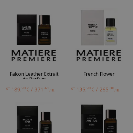
Falcon Leather Extrait
French Flower
de Parfum
90
41
90
80
от
189.
€ / 371.
от
135.
€ / 265.
лв.
лв.