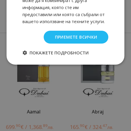
може да я комбинират с друга
CUMBIA COLORS
ENERGY POP MAN
информация, която сте им
предоставили или която са събрали от
36
91
40
90
18.
€ / 35.
вашето използване на техните услуги.
от
20.
€ / 39.
лв.
лв.
ПРИЕМЕТЕ ВСИЧКИ
Нови парфюми
ПОКАЖЕТЕ ПОДРОБНОСТИ
Aamal
Abraj
90
89
90
47
699.
€ / 1,368.
165.
€ / 324.
лв.
лв.