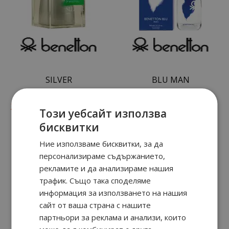
SILVER
BLU MAN
69
89
36
91
33.
€ / 65.
18.
€ / 35.
лв.
лв.
51
89
27
91
25.
€ / 49.
14.
€ / 27.
лв.
лв.
Този уебсайт използва
бисквитки
Ние използваме бисквитки, за да
персонализираме съдържанието,
рекламите и да анализираме нашия
трафик. Също така споделяме
информация за използването на нашия
сайт от ваша страна с нашите
партньори за реклама и анализи, които