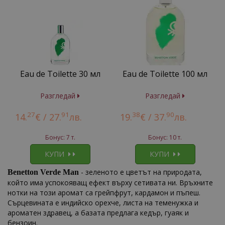
Eau de Toilette 30 мл
Eau de Toilette 100 мл
Разгледай
Разгледай
27
91
38
90
14.
€ /
27.
лв.
19.
€ /
37.
лв.
Бонус: 7 т.
Бонус: 10 т.
КУПИ
КУПИ
- зеленото е цветът на природата,
Benetton Verde Man
който има успокояващ ефект върху сетивата ни. Връхните
нотки на този аромат са грейпфрут, кардамон и пъпеш.
Сърцевината е индийско орехче, листа на теменужка и
ароматен здравец, а базата предлага кедър, гуаяк и
бензоин.