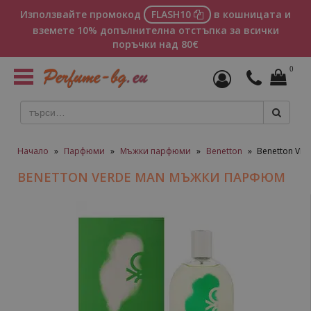
Използвайте промокод
FLASH10
в кошницата и
вземете 10% допълнителна отстъпка за всички
поръчки над 80€
0
Toggle
navigation
Начало
»
Парфюми
»
Мъжки парфюми
»
Benetton
»
Benetton VE
BENETTON VERDE MAN МЪЖКИ ПАРФЮМ