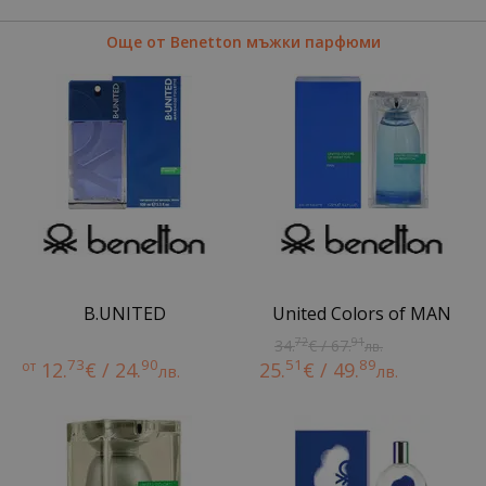
Още от Benetton мъжки парфюми
B.UNITED
United Colors of MAN
72
91
34.
€ / 67.
лв.
73
90
51
89
от
12.
€ / 24.
25.
€ / 49.
лв.
лв.