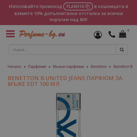
Използвайте промокод
FLASH10
в кошницата и
вземете 10% допълнителна отстъпка за всички
поръчки над 80€
0
Toggle
navigation
Начало
»
Парфюми
»
Мъжки парфюми
»
Benetton
»
Benetton B.
BENETTON B.UNITED JEANS ПАРФЮМ ЗА
МЪЖЕ EDT 100 МЛ