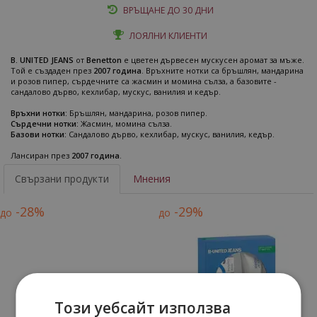
ВРЪЩАНЕ ДО 30 ДНИ
ЛОЯЛНИ КЛИЕНТИ
B. UNITED JEANS
от
Benetton
е цветен дървесен мускусен аромат за мъже.
Той е създаден през
2007 година
. Връхните нотки са бръшлян, мандарина
и розов пипер, сърдечните са жасмин и момина сълза, а базовите -
сандалово дърво, кехлибар, мускус, ванилия и кедър.
Връхни нотки:
Бръшлян, мандарина, розов пипер.
Сърдечни нотки:
Жасмин, момина сълза.
Базови нотки:
Сандалово дърво, кехлибар, мускус, ванилия, кедър.
Лансиран през
2007 година
.
Свързани продукти
Мнения
-28%
-29%
до
до
Този уебсайт използва