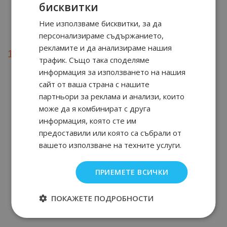
бисквитки
Eau de Toilette 30 мл
Eau de Toilette 100 мл
Ние използваме бисквитки, за да
персонализираме съдържанието,
36
91
58
90
18.
€ / 35.
28.
€ / 55.
лв.
лв.
рекламите и да анализираме нашия
24
90
40
90
13.
€ / 25.
20.
€ / 39.
лв.
лв.
трафик. Също така споделяме
информация за използването на нашия
Бонус: 7 т.
Бонус: 10 т.
сайт от ваша страна с нашите
партньори за реклама и анализи, които
може да я комбинират с друга
За клиенти
информация, която сте им
предоставили или която са събрали от
Заплащане и доставка
вашето използване на техните услуги.
Безопасност
Условия за ползване
ПРИЕМЕТЕ ВСИЧКИ
Рекламации и право на връщане
Онлайн решаване на спорове
ПОКАЖЕТЕ ПОДРОБНОСТИ
За нас