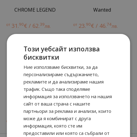
CHROME LEGEND
Wanted
90
39
90
74
от
31.
€ / 62.
от
23.
€ / 46.
лв.
лв.
Този уебсайт използва
бисквитки
Ние използваме бисквитки, за да
персонализираме съдържанието,
рекламите и да анализираме нашия
трафик. Също така споделяме
информация за използването на нашия
сайт от ваша страна с нашите
Forever Wanted Elixir
Sport
партньори за реклама и анализи, които
81
91
38.
€ / 75.
лв.
може да я комбинират с друга
90
24
65
90
от
57.
€ / 113.
31.
€ / 61.
лв.
лв.
информация, която сте им
предоставили или която са събрали от