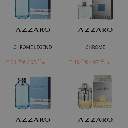
CHROME LEGEND
CHROME
90
39
90
60
от
31.
€ / 62.
от
49.
€ / 97.
лв.
лв.