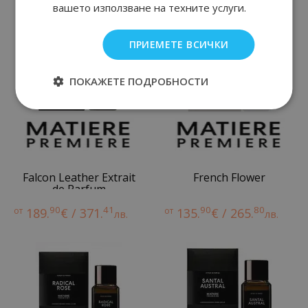
Нови парфюми
вашето използване на техните услуги.
ПРИЕМЕТЕ ВСИЧКИ
ПОКАЖЕТЕ ПОДРОБНОСТИ
Falcon Leather Extrait
French Flower
de Parfum
90
41
90
80
от
189.
€ / 371.
от
135.
€ / 265.
лв.
лв.