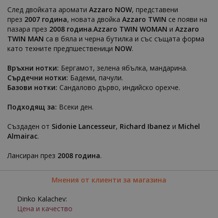
След двойката аромати
Azzaro NOW
, представени
през
2007 година
, новата двoйка
Azzaro TWIN
се появи на
пазара през
2008 година
.
Azzaro TWIN WOMAN
и
Azzaro
TWIN MAN
са в бяла и черна бутилка и със същата форма
като техните предпшественици
NOW
.
Връхни нотки:
Бергамот, зелена ябълка, мандарина.
Сърдечни нотки:
Бадеми, пачули.
Базови нотки:
Сандалово дърво, индийско орехче.
Подходящ за:
Всеки ден.
Създаден от
Sidonie Lancesseur
,
Richard Ibanez
и
Michel
Almairac
.
Лансиран през
2008 година
.
Мнения от клиенти за магазина
Dinko Kalachev:
Цена и качество