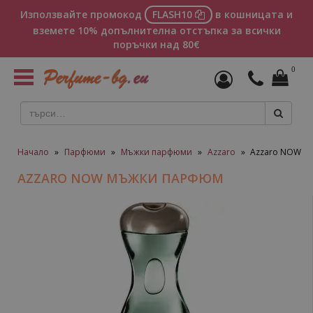
Използвайте промокод
FLASH10
в кошницата и
вземете 10% допълнителна отстъпка за всички
поръчки над 80€
0
Toggle
navigation
Начало
»
Парфюми
»
Мъжки парфюми
»
Azzaro
»
Azzaro NOW м
AZZARO NOW МЪЖКИ ПАРФЮМ