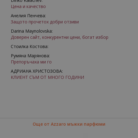
Dinko Kalachev:
Цена и качество
Анелия Пенчева:
Защото прочетох добри отзиви
Darina Maynolovska:
Доверен сайт, конкурентни цени, богат избор
Стоилка Костова:
Румяна Марянова:
Препоръчаха ми го
АДРИАНА ХРИСТОЗОВА:
КЛИЕНТ СЪМ ОТ МНОГО ГОДИНИ
Още от Azzaro мъжки парфюми