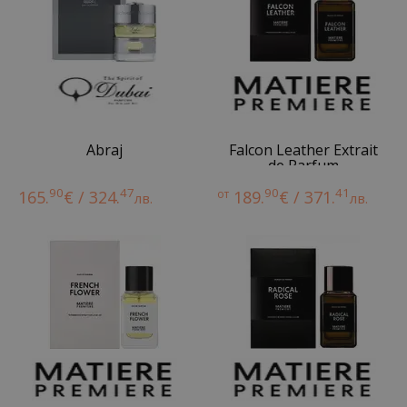
Abraj
Falcon Leather Extrait
de Parfum
90
47
90
41
165.
€ / 324.
от
189.
€ / 371.
лв.
лв.