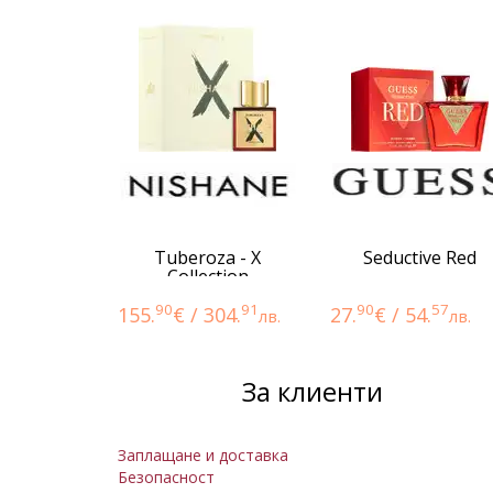
Tuberoza - X
Seductive Red
Collection
90
91
90
57
155.
€ / 304.
27.
€ / 54.
лв.
лв.
За клиенти
Заплащане и доставка
Безопасност