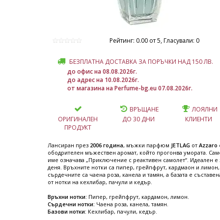
Рейтинг: 0.00 от 5, Гласували: 0
БЕЗПЛАТНА ДОСТАВКА ЗА ПОРЪЧКИ НАД 150 ЛВ.
до офис на 08.08.2026г.
до адрес на 10.08.2026г.
от магазина на Perfume-bg.eu 07.08.2026г.
ВРЪЩАНЕ
ЛОЯЛНИ
ОРИГИНАЛЕН
ДО 30 ДНИ
КЛИЕНТИ
ПРОДУКТ
Лансиран през
2006 година
, мъжки парфюм
JETLAG
от
Azzaro
ободрителен мъжествен аромат, който прогонва умората. Сам
име означава „Приключение с реактивен самолет“. Идеален е 
деня. Връхните нотки са пипер, грейпфрут, кардмаон и лимон,
сърдечните са чаена роза, канела и тамян, а базата е съставен
от нотки на кехлибар, пачули и кедър.
Връхни нотки:
Пипер, грейпфрут, кардамон, лимон.
Сърдечни нотки:
Чаена роза, канела, тамян.
Базови нотки:
Кехлибар, пачули, кедър.