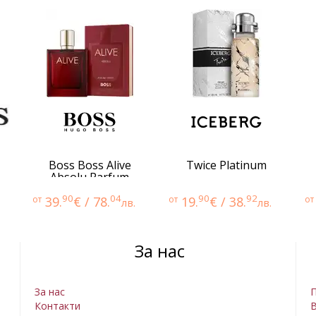
Boss Boss Alive
Twice Platinum
Absolu Parfum
Intense
90
04
90
92
от
39.
€ / 78.
от
19.
€ / 38.
от
лв.
лв.
За нас
За нас
П
Контакти