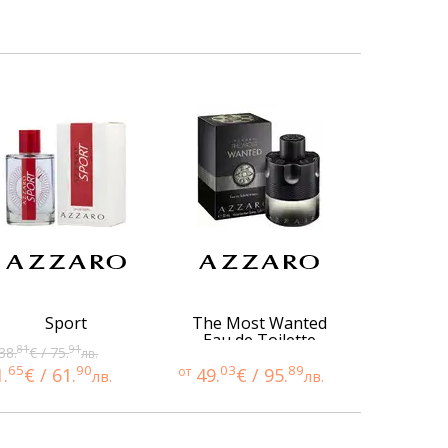
Sport
The Most Wanted
Eau de Toilette
81
91
38.
€ / 75.
лв.
Intense
65
90
03
89
1.
€ / 61.
от
49.
€ / 95.
лв.
лв.