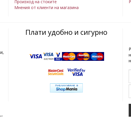
Произход на стоките
Р
Мнения от клиенти на магазина
Плати удобно и сигурно
Р
и,
н
н