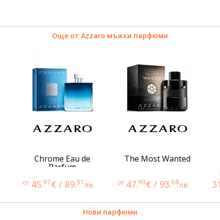
Още от Azzaro мъжки парфюми
Chrome Eau de
The Most Wanted
Parfum
97
91
90
68
от
45.
€ / 89.
от
47.
€ / 93.
3
лв.
лв.
Нови парфюми