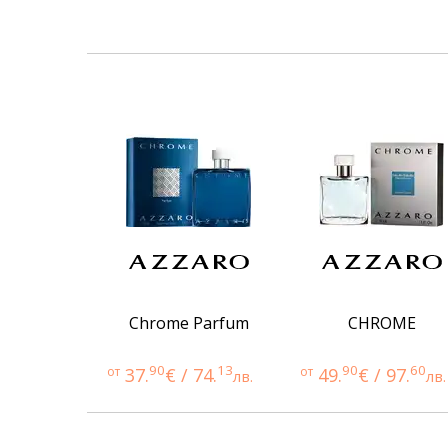
Chrome Parfum
CHROME
90
13
90
60
от
37.
€ / 74.
от
49.
€ / 97.
лв.
лв.