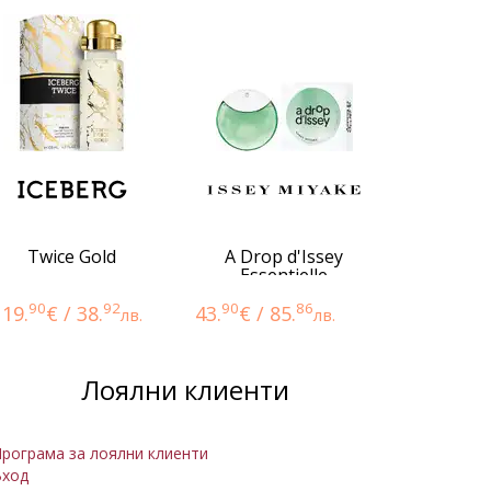
Twice Gold
A Drop d'Issey
Essentielle
90
92
90
86
19.
€ / 38.
43.
€ / 85.
лв.
лв.
Лоялни клиенти
рограма за лоялни клиенти
Вход