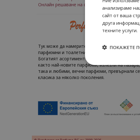
Ние използваме 
Онлайн решаване на спорове
анализираме на
сайт от ваша ст
друга информаци
техните услуги.
Тук може да намерите всякакви маркови парф
ПОКАЖЕТЕ 
парфюмни и тоалетни води на разумни цени.
Богатият асортимент на perfume-bg.eu включв
както най-новите парфюми, излезли на пазара,
така и любими, вечни парфюми, превърнали се
класика за няколко поколения.