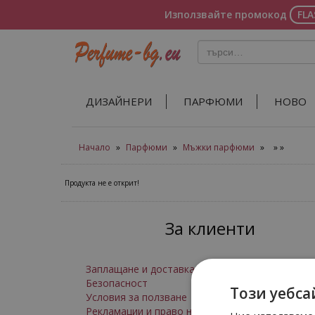
Използвайте промокод
FL
ДИЗАЙНЕРИ
ПАРФЮМИ
НОВО
Начало
»
Парфюми
»
Мъжки парфюми
»
»
»
Продукта не е открит!
За клиенти
Заплащане и доставка
Безопасност
Този уебса
Условия за ползване
Рекламации и право на връщане