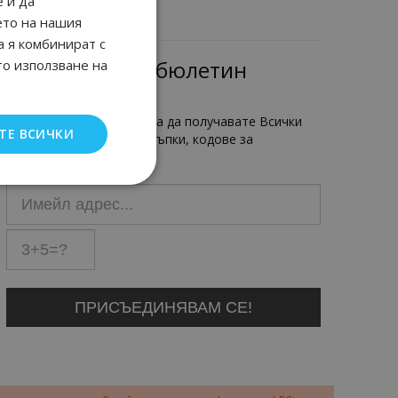
 и да
ето на нашия
а я комбинират с
Имейл бюлетин
то използване на
Регистрирайте се сега, за да получавате Всички
ТЕ ВСИЧКИ
най-нови продукти, отстъпки, кодове за
намаления.