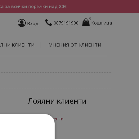
а за всички поръчки над 80€
0
Кошница
0879191900
Вход
ЛНИ КЛИЕНТИ
МНЕНИЯ ОТ КЛИЕНТИ
Лоялни клиенти
Програма за лоялни клиенти
Вход
Регистрация