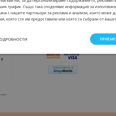
бисквитки, за да персонализираме съдържанието, рекламите
шия трафик. Също така споделяме информация за използван
рана с нашите партньори за реклама и анализи, които може д
Плати удобно и сигурно
я, която сте им предоставили или която са събрали от ваше
юми,
ПОДРОБНОСТИ
ПРИЕМЕ
а
 в