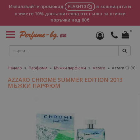
Използвайте промокод
FLASH10
в кошницата и
вземете 10% допълнителна отстъпка за всички
поръчки над 80€
0
Toggle
navigation
Начало
»
Парфюми
»
Мъжки парфюми
»
Azzaro
»
Azzaro CHROM
AZZARO CHROME SUMMER EDITION 2013
МЪЖКИ ПАРФЮМ