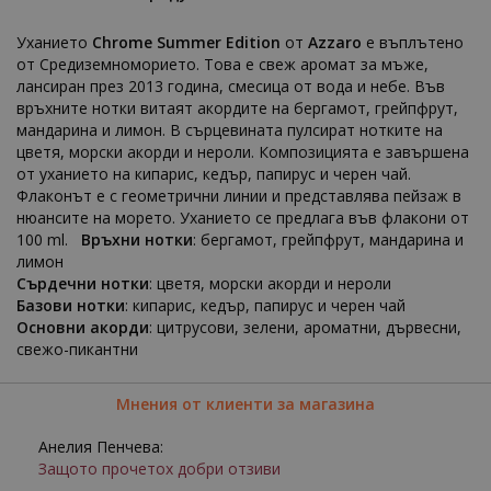
Уханието
Chrome Summer Edition
от
Azzaro
е въплътено
от Средиземноморието. Това е свеж аромат за мъже,
лансиран през 2013 година, смесица от вода и небе. Във
връхните нотки витаят акордите на бергамот, грейпфрут,
мандарина и лимон. В сърцевината пулсират нотките на
цветя, морски акорди и нероли. Композицията е завършена
от уханието на кипарис, кедър, папирус и черен чай.
Флаконът е с геометрични линии и представлява пейзаж в
нюансите на морето. Уханието се предлага във флакони от
100 ml.
Връхни нотки
: бергамот, грейпфрут, мандарина и
лимон
Сърдечни нотки
: цветя, морски акорди и нероли
Базови нотки
: кипарис, кедър, папирус и черен чай
Основни акорди
: цитрусови, зелени, ароматни, дървесни,
свежо-пикантни
Мнения от клиенти за магазина
Анелия Пенчева:
Защото прочетох добри отзиви