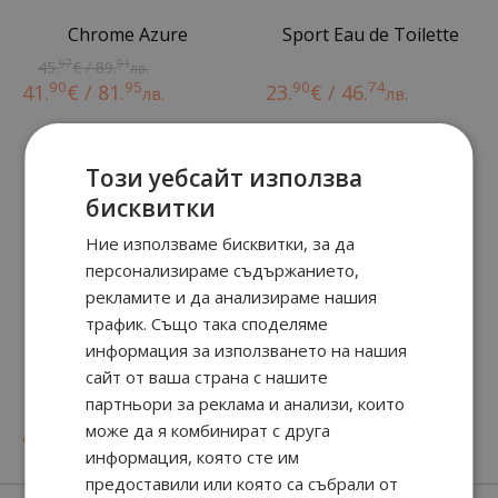
Chrome Azure
Sport Eau de Toilette
97
91
45.
€ / 89.
лв.
90
95
90
74
41.
€ / 81.
23.
€ / 46.
лв.
лв.
Този уебсайт използва
бисквитки
Ние използваме бисквитки, за да
персонализираме съдържанието,
рекламите и да анализираме нашия
трафик. Също така споделяме
информация за използването на нашия
сайт от ваша страна с нашите
CHROME LEGEND
Wanted Eau de Parfum
партньори за реклама и анализи, които
може да я комбинират с друга
90
39
90
91
от
31.
€ / 62.
от
42.
€ / 83.
лв.
лв.
информация, която сте им
предоставили или която са събрали от