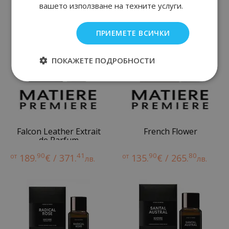
Нови парфюми
вашето използване на техните услуги.
ПРИЕМЕТЕ ВСИЧКИ
ПОКАЖЕТЕ ПОДРОБНОСТИ
Falcon Leather Extrait
French Flower
de Parfum
90
41
90
80
от
189.
€ / 371.
от
135.
€ / 265.
лв.
лв.