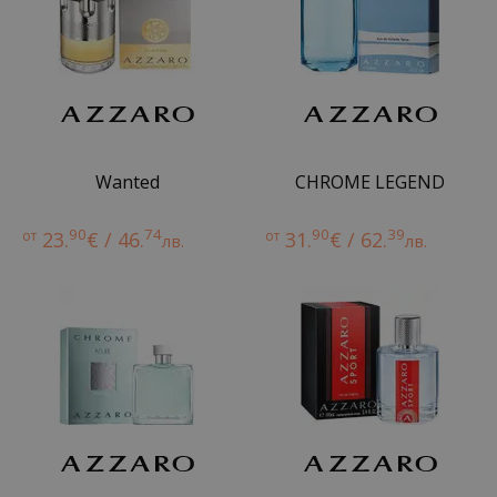
Wanted
CHROME LEGEND
90
74
90
39
от
23.
€ / 46.
от
31.
€ / 62.
лв.
лв.