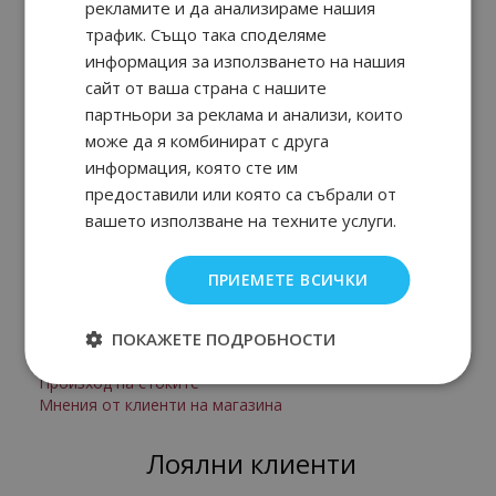
рекламите и да анализираме нашия
трафик. Също така споделяме
За клиенти
информация за използването на нашия
сайт от ваша страна с нашите
партньори за реклама и анализи, които
Заплащане и доставка
може да я комбинират с друга
Безопасност
информация, която сте им
Условия за ползване
Рекламации и право на връщане
предоставили или която са събрали от
Онлайн решаване на спорове
вашето използване на техните услуги.
За нас
ПРИЕМЕТЕ ВСИЧКИ
За нас
ПОКАЖЕТЕ ПОДРОБНОСТИ
Контакти
Произход на стоките
Мнения от клиенти на магазина
Лоялни клиенти