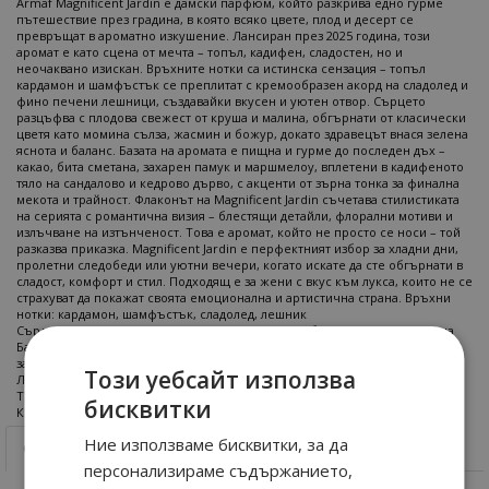
Armaf Magnificent Jardin е дамски парфюм, който разкрива едно гурме
пътешествие през градина, в която всяко цвете, плод и десерт се
превръщат в ароматно изкушение. Лансиран през 2025 година, този
аромат е като сцена от мечта – топъл, кадифен, сладостен, но и
неочаквано изискан. Връхните нотки са истинска сензация – топъл
кардамон и шамфъстък се преплитат с кремообразен акорд на сладолед и
фино печени лешници, създавайки вкусен и уютен отвор. Сърцето
разцъфва с плодова свежест от круша и малина, обгърнати от класически
цветя като момина сълза, жасмин и божур, докато здравецът внася зелена
яснота и баланс. Базата на аромата е пищна и гурме до последен дъх –
какао, бита сметана, захарен памук и маршмелоу, вплетени в кадифеното
тяло на сандалово и кедрово дърво, с акценти от зърна тонка за финална
мекота и трайност. Флаконът на Magnificent Jardin съчетава стилистиката
на серията с романтична визия – блестящи детайли, флорални мотиви и
излъчване на изтънченост. Това е аромат, който не просто се носи – той
разказва приказка. Magnificent Jardin е перфектният избор за хладни дни,
пролетни следобеди или уютни вечери, когато искате да сте обгърнати в
сладост, комфорт и стил. Подходящ е за жени с вкус към лукса, които не се
страхуват да покажат своята емоционална и артистична страна. Връхни
нотки: кардамон, шамфъстък, сладолед, лешник
Сърдечни нотки: круша, момина сълза, жасмин, божур, здравец, малина
Базови нотки: сандалово дърво, кедрово дърво, какао, бита сметана,
захарен памук, маршмелоу, зърна тонка
Този уебсайт използва
Лансиран: 2025
Тип аромат: ориенталски, гурме
бисквитки
Колекция: Magnificent
Ние използваме бисквитки, за да
Свързани продукти
Мнения
персонализираме съдържанието,