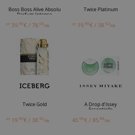
Boss Boss Alive Absolu
Twice Platinum
Parfum Intense
90
04
90
92
от
39.
€ / 78.
от
19.
€ / 38.
лв.
лв.
Twice Gold
A Drop d'Issey
Essentielle
90
92
90
86
от
19.
€ / 38.
43.
€ / 85.
лв.
лв.