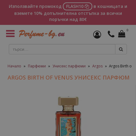
Използвайте промокод
FLASH10
в кошницата и
вземете 10% допълнителна отстъпка за всички
поръчки над 80€
0
Toggle
navigation
Начало
»
Парфюми
»
Унисекс парфюми
»
Argos
»
Argos Birth of
ARGOS BIRTH OF VENUS УНИСЕКС ПАРФЮМ