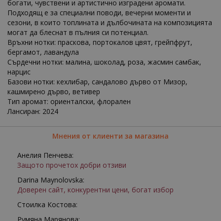
богати, чувствени и артистично изградени аромати.
Подходящ е за специални поводи, вечерни моменти и
сезони, в които топлината и дълбочината на композицията
могат да блеснат в пълния си потенциал.
Връхни нотки: праскова, портокалов цвят, грейпфрут,
бергамот, лавандула
Сърдечни нотки: малина, шоколад, роза, жасмин самбак,
нарцис
Базови нотки: кехлибар, сандалово дърво от Мизор,
кашмирено дърво, ветивер
Тип аромат: ориенталски, флорален
Лансиран: 2024
Мнения от клиенти за магазина
Анелия Пенчева:
Защото прочетох добри отзиви
Darina Maynolovska:
Доверен сайт, конкурентни цени, богат избор
Стоилка Костова:
Румяна Марянова: