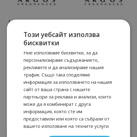
La Primavera Extrait de
Bacio Immortale
Parfum
Този уебсайт използва
59
89
34
91
255.
€ / 499.
153.
€ / 299.
лв.
лв.
бисквитки
Ние използваме бисквитки, за да
персонализираме съдържанието,
рекламите и да анализираме нашия
трафик. Също така споделяме
информация за използването на нашия
сайт от ваша страна с нашите
партньори за реклама и анализи, които
може да я комбинират с друга
информация, която сте им
Danaе
Vulcan's Revenge
предоставили или която са събрали от
Extrait de Parfum
вашето използване на техните услуги.
90
50
90
17
от
119.
€ / 234.
285.
€ / 559.
лв.
лв.