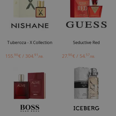
Tuberoza - X Collection
Seductive Red
90
91
90
57
155.
€ / 304.
27.
€ / 54.
лв.
лв.