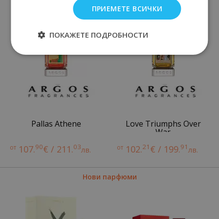
ПРИЕМЕТЕ ВСИЧКИ
ПОКАЖЕТЕ ПОДРОБНОСТИ
Pallas Athene
Love Triumphs Over
War
90
03
21
91
от
107.
€ / 211.
от
102.
€ / 199.
лв.
лв.
Нови парфюми