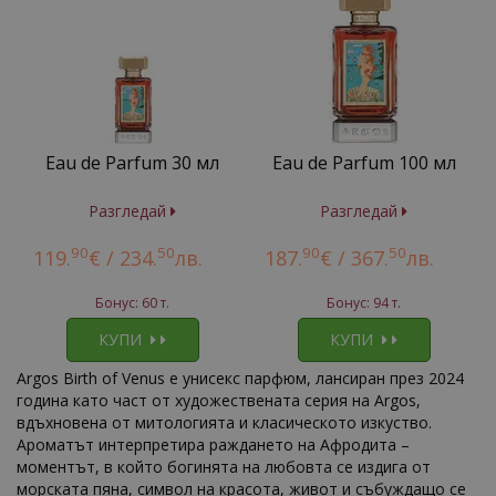
Eau de Parfum 30 мл
Eau de Parfum 100 мл
Разгледай
Разгледай
90
50
90
50
119.
€ /
234.
лв.
187.
€ /
367.
лв.
Бонус: 60 т.
Бонус: 94 т.
КУПИ
КУПИ
Argos Birth of Venus е унисекс парфюм, лансиран през 2024
година като част от художествената серия на Argos,
вдъхновена от митологията и класическото изкуство.
Ароматът интерпретира раждането на Афродита –
моментът, в който богинята на любовта се издига от
морската пяна, символ на красота, живот и събуждащо се