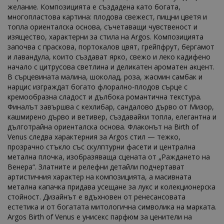
желание. Композицията е създадена като богата,
многопластова картина: плодова свежест, пищни цветя и
топла ориенталска основа, съчетаващи чувственост и
изящество, характерни за стила на Argos. Композицията
започва с праскова, портокалов цвят, грейпфрут, бергамот
и лавандула, които създават ярко, свежо и леко кадифено
начало с цитрусова светлина и деликатен ароматен акцент.
В сърцевината малина, шоколад, роза, жасмин самбак и
нарцис изграждат богато флорално-плодов сърце с
кремообразна сладост и дълбока романтична текстура.
Финалът завършва с кехлибар, сандалово дърво от Мизор,
кашмирено дърво и ветивер, създавайки топла, елегантна и
дълготрайна ориенталска основа. Флаконът на Birth of
Venus следва характерния за Argos стил — тежко,
прозрачно стъкло със скулптурни фасети и централна
метална плочка, изобразяваща сцената от „Раждането на
Венера“. Златните и релефни детайли подчертават
артистичния характер на композицията, а масивната
метална капачка придава усещане за лукс и колекционерска
стойност. Дизайнът е вдъхновен от ренесансовата
естетика и от богатата митологична символика на марката.
Argos Birth of Venus е унисекс парфюм за ценители на