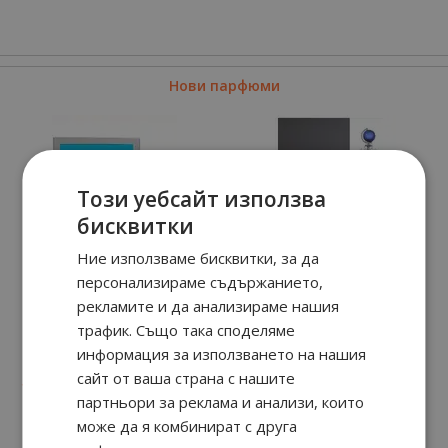
Нови парфюми
Този уебсайт използва
бисквитки
Ние използваме бисквитки, за да
персонализираме съдържанието,
рекламите и да анализираме нашия
трафик. Също така споделяме
Sama
Aamal
информация за използването на нашия
сайт от ваша страна с нашите
90
06
90
89
129.
€ / 254.
699.
€ / 1,368.
лв.
лв.
партньори за реклама и анализи, които
може да я комбинират с друга