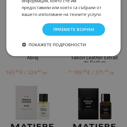
информация, която сте им
предоставили или която са събрали от
вашето използване на техните услуги.
ПРИЕМЕТЕ ВСИЧКИ
ПОКАЖЕТЕ ПОДРОБНОСТИ
Abraj
Falcon Leather Extrait
de Parfum
90
47
90
41
165.
€ / 324.
от
189.
€ / 371.
лв.
лв.