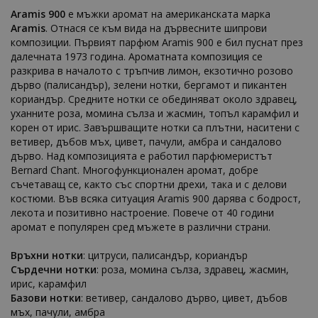
Aramis 900
е мъжки аромат на американската марка
Aramis
. Отнася се към вида на дървесните шипрови
композиции. Първият парфюм Aramis 900 е бил пуснат през
далечната 1973 година. Ароматната композиция се
разкрива в началото с тръпчив лимон, екзотично розово
дърво (палисандър), зелени нотки, бергамот и пикантен
кориандър. Средните нотки се обединяват около здравец,
уханните роза, момина сълза и жасмин, топъл карамфил и
корен от ирис. Завършващите нотки са плътни, наситени с
ветивер, дъбов мъх, цивет, пачули, амбра и сандалово
дърво. Над композицията е работил парфюмеристът
Bernard Chant. Многофункционален аромат, добре
съчетаващ се, както със спортни дрехи, така и с делови
костюми. Във всяка ситуация Aramis 900 дарява с бодрост,
лекота и позитивно настроение. Повече от 40 години
аромат е популярен сред мъжете в различни страни.
Връхни нотки
: цитруси, палисандър, кориандър
Сърдечни нотки
: роза, момина сълза, здравец, жасмин,
ирис, карамфил
Базови нотки
: ветивер, сандалово дърво, цивет, дъбов
мъх, пачули, амбра