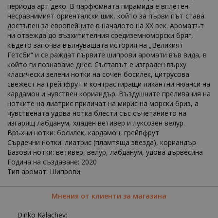
периода арт деко. В парфюмната пирамида е вплетен
несравнимият ориенталски шик, който за първи път става
достъпен за европейците в началото на ХХ век. Ароматът
ни отвежда до възхитителния средиземноморски бряг,
където започва вълнуващата история на „Великият
Гетсби“ и се раждат първите шипрови аромати във вида, в
който ги познаваме днес. Съставът е изграден върху
класически зелени нотки на сочен босилек, цитрусова
свежест на грейпфрут и контрастиращи пикантни нюанси на
кардамон и чувствен кориандър. Въздушните преливания на
нотките на лиатрис приличат на мирис на морски бриз, а
чувствената удова нотка блести със съчетанието на
изгарящ лабданум, хладен ветивер и луксозен велур.
Връхни нотки: босилек, кардамон, грейпфрут
Сърдечни нотки: лиатрис (пламтяща звезда), кориандър
Базови нотки: ветивер, велур, лабданум, удова дървесина
Година на създаване: 2020
Тип аромат: Шипрови
Мнения от клиенти за магазина
Dinko Kalachev: