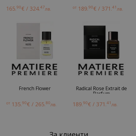
90
47
90
41
165.
€ / 324.
от
189.
€ / 371.
лв.
лв.
French Flower
Radical Rose Extrait de
Parfum
90
80
90
41
от
135.
€ / 265.
189.
€ / 371.
лв.
лв.
За клиенти