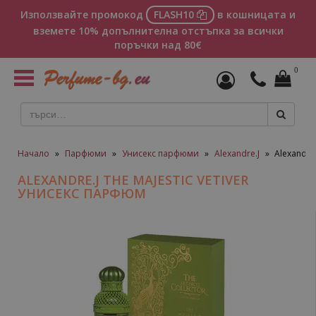
Използвайте промокод
FLASH10
в кошницата и
вземете 10% допълнителна отстъпка за всички
поръчки над 80€
0
Toggle
navigation
Начало
»
Парфюми
»
Унисекс парфюми
»
Alexandre.J
»
Alexandre
ALEXANDRE.J THE MAJESTIC VETIVER
УНИСЕКС ПАРФЮМ