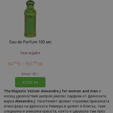
Eau de Parfum 100 мл
Разгледай
82
89
84.
€ /
165.
лв.
Бонус: 42 т.
КУПИ
The Majestic Vetiver Alexandre.J for women and men
е
носещ удоволствие шипров унисекс парфюм от френската
марка
Alexandre.J.
Наситеният аромат отразява приказната
атмосфера на френската Ривиера в целият ѝ блясък, тази
специална и уникална красота, която е царувала там през