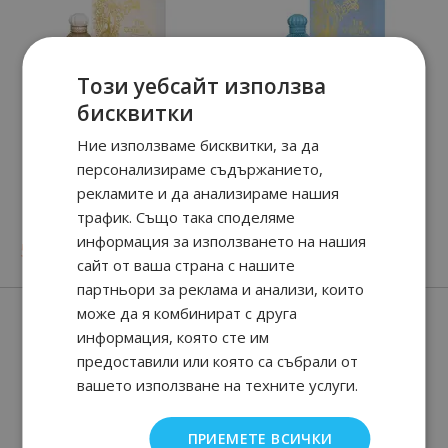
Този уебсайт използва
бисквитки
Ние използваме бисквитки, за да
персонализираме съдържанието,
рекламите и да анализираме нашия
The Majestic Musk
The Majestic Vanilla
трафик. Също така споделяме
82
89
84.
€ / 165.
лв.
информация за използването на нашия
90
15
82
89
59.
€ / 117.
84.
€ / 165.
лв.
лв.
сайт от ваша страна с нашите
партньори за реклама и анализи, които
Нови парфюми
може да я комбинират с друга
информация, която сте им
предоставили или която са събрали от
вашето използване на техните услуги.
ПРИЕМЕТЕ ВСИЧКИ