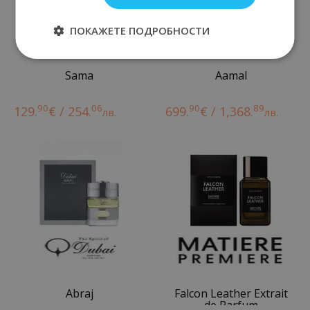
ПОКАЖЕТЕ ПОДРОБНОСТИ
Sama
Aamal
90
06
90
89
129.
€ / 254.
699.
€ / 1,368.
лв.
лв.
Abraj
Falcon Leather Extrait
de Parfum