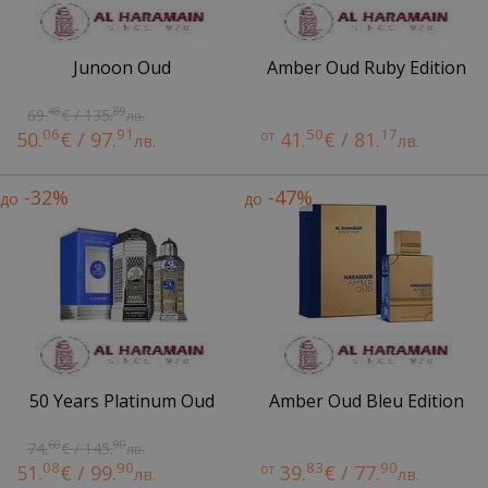
Junoon Oud
Amber Oud Ruby Edition
48
89
69.
€ / 135.
лв.
06
91
50
17
50.
€ / 97.
от
41.
€ / 81.
лв.
лв.
-32%
-47%
до
до
50 Years Platinum Oud
Amber Oud Bleu Edition
60
90
74.
€ / 145.
лв.
08
90
83
90
51.
€ / 99.
от
39.
€ / 77.
лв.
лв.