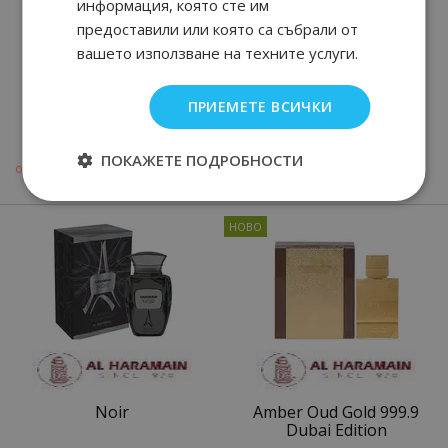
информация, която сте им
предоставили или която са събрали от
вашето използване на техните услуги.
Amber Oud White
Blanche
ПРИЕМЕТЕ ВСИЧКИ
Edition
94
90
44.
€ / 87.
лв.
ПОКАЖЕТЕ ПОДРОБНОСТИ
90
35
90
99
от
32.
€ / 64.
40.
€ / 79.
лв.
лв.
Noir
Amber Oud Gold 999.9
Dubai Edition