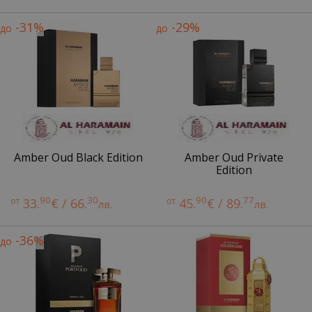
-31%
-29%
до
до
Amber Oud Black Edition
Amber Oud Private
Edition
90
30
90
77
от
33.
€ / 66.
от
45.
€ / 89.
лв.
лв.
-36%
до