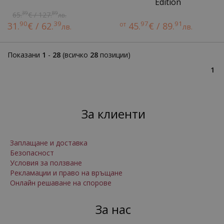
Edition
39
89
65.
€ / 127.
лв.
90
39
97
91
31.
€ / 62.
от
45.
€ / 89.
лв.
лв.
Показани
1
-
28
(всичко
28
позиции)
1
За клиенти
Заплащане и доставка
Безопасност
Условия за ползване
Рекламации и право на връщане
Онлайн решаване на спорове
За нас