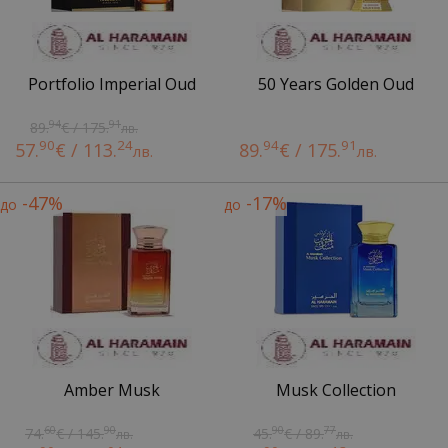
Portfolio Imperial Oud
50 Years Golden Oud
94
91
89.
€ / 175.
лв.
90
24
94
91
57.
€ / 113.
89.
€ / 175.
лв.
лв.
-47%
-17%
до
до
Amber Musk
Musk Collection
60
90
90
77
74.
€ / 145.
45.
€ / 89.
лв.
лв.