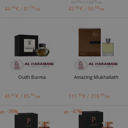
90
98
63.
€ / 124.
лв.
94
90
90
68
44.
€ / 87.
47.
€ / 93.
лв.
лв.
Oudh Burma
Amazing Mukhallath
92
90
90
86
43.
€ / 85.
111.
€ / 218.
лв.
лв.
-38%
-47%
до
до