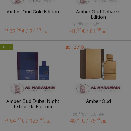
Amber Oud Gold Edition
Amber Oud Tobacco
Edition
15
91
54.
€ / 105.
лв.
90
13
90
95
от
37.
€ / 74.
41.
€ / 81.
лв.
лв.
-27%
до
Amber Oud Dubai Night
Amber Oud
Extrait de Parfum
19
90
56.
€ / 109.
лв.
37
90
85
90
от
64.
€ / 125.
40.
€ / 79.
лв.
лв.