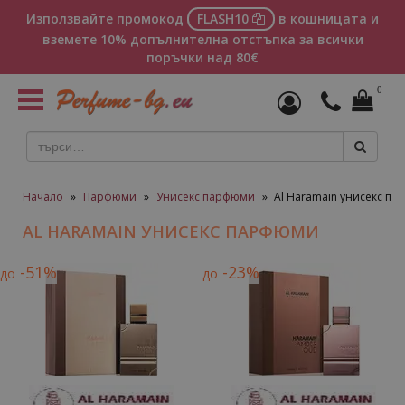
Използвайте промокод
FLASH10
в кошницата и
вземете 10% допълнителна отстъпка за всички
поръчки над 80€
0
Toggle
navigation
Начало
»
Парфюми
»
Унисекс парфюми
»
Al Haramain унисекс п
AL HARAMAIN УНИСЕКС ПАРФЮМИ
-51%
-23%
до
до