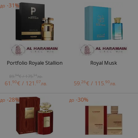
-31%
до
Portfolio Royale Stallion
Royal Musk
94
91
89.
€ / 175.
лв.
90
07
26
90
61.
€ / 121.
59.
€ / 115.
лв.
лв.
-28%
-30%
до
до