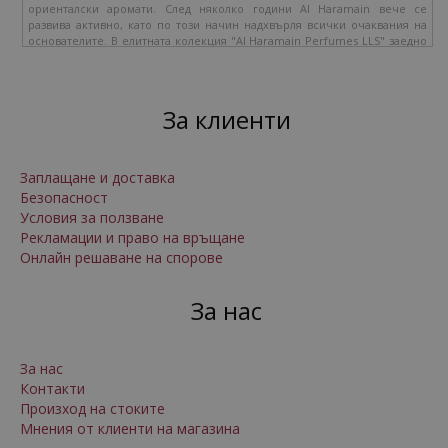
ориенталски аромати. След няколко години Al Haramain вече се
развива активно, като по този начин надхвърля всички очаквания на
основателите. В елитната колекция "Al Haramain Perfumes LLS" заедно
са събирани класика и екзотика, страст и нежност, чистотата и
темперамент. Ориенталските парфюми примамват с мистични образи,
тайни мечти и чувствени желания. Парфюмерийните продукти са
направени на базата на естествени масла, без вода и спирт. Както
За клиенти
знаете, естествените масла имат лечебни свойства и благоприятен
ефект върху настроението и самочувствието на човека. Характерът на
ароматите е индивидуален и уникален. Само 2-3 капки, поставени в
зоната на пулса, могат да се превърнат в уникален аромат, който
Заплащане и доставка
непрекъснато ще се променя през целия ден. Особеността на
Безопасност
масления естествен аромат е, че докато човек не е в движение, той е в
Условия за ползване
състояние на покой и се отваря, разкрива интензивно при промяна на
телесната температура. Ако ароматът влезе в контакт с водата, тогава
Рекламации и право на връщане
той се разкрива с нова сила.
Онлайн решаване на спорове
За нас
За нас
Контакти
Произход на стоките
Мнения от клиенти на магазина