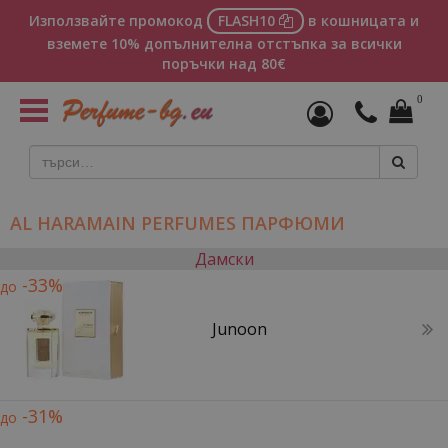
Използвайте промокод
FLASH10
в кошницата и
вземете 10% допълнителна отстъпка за всички
поръчки над 80€
0
Toggle
navigation
AL HARAMAIN PERFUMES ПАРФЮМИ
Дамски
-33%
до
Junoon
-31%
до