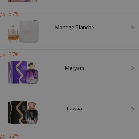
-37%
до
Manege Blanche
-37%
до
Maryam
Rawaa
-22%
до