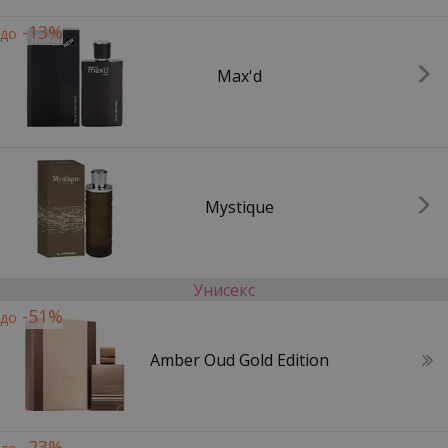
-13%
до
Max'd
Mystique
Унисекс
-51%
до
Amber Oud Gold Edition
-23%