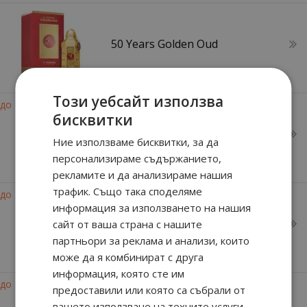
50 Years Golden Oud
Този уебсайт използва
-32%
до
бисквитки
50 Years Platinum Oud
Ние използваме бисквитки, за да
персонализираме съдържанието,
рекламите и да анализираме нашия
трафик. Също така споделяме
-47%
до
информация за използването на нашия
Amber Musk
сайт от ваша страна с нашите
партньори за реклама и анализи, които
може да я комбинират с друга
информация, която сте им
-30%
до
предоставили или която са събрали от
вашето използване на техните услуги.