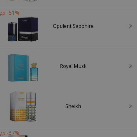
-51%
до
Opulent Sapphire
Royal Musk
Sheikh
-37%
до