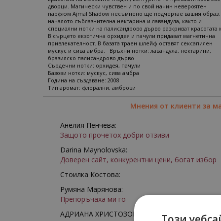
дворци. Магически чувствен и по свой начин невероятен
парфюм Ajmal Shadow несъмнено ще подчертае вашия образ.
началото съблазнителна нектарина и лавандула, както и
специални нотки на палисандрово дърво разкриват красотата 
В сърцето екзотична орхидея и пачули придават магнетична
привлекателност. В базата траен шлейф оставят сексапилен
мускус и сива амбра. Връхни нотки: лавандула, нектарини,
бразилско палисандрово дърво
Сърдечни нотки: орхидея, пачули
Базови нотки: мускус, сива амбра
Година на създаване: 2008
Тип аромат: флорални, амброви
Мнения от клиенти за м
Анелия Пенчева:
Защото прочетох добри отзиви
Darina Maynolovska:
Доверен сайт, конкурентни цени, богат избор
Стоилка Костова:
Румяна Марянова:
Препоръчаха ми го
АДРИАНА ХРИСТОЗОВА:
Този уебса