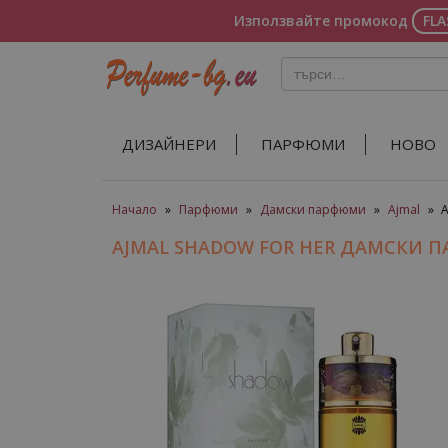
Използвайте промокод
FL
ДИЗАЙНЕРИ
ПАРФЮМИ
НОВО
Начало
»
Парфюми
»
Дамски парфюми
»
Ajmal
»
A
AJMAL SHADOW FOR HER ДАМСКИ 