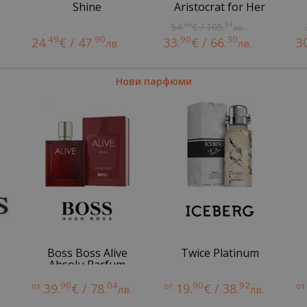
Shine
Aristocrat for Her
15
91
54.
€ / 105.
лв.
49
90
90
30
24.
€ / 47.
33.
€ / 66.
3
лв.
лв.
Нови парфюми
Boss Boss Alive
Twice Platinum
Absolu Parfum
Intense
90
04
90
92
от
39.
€ / 78.
от
19.
€ / 38.
от
лв.
лв.