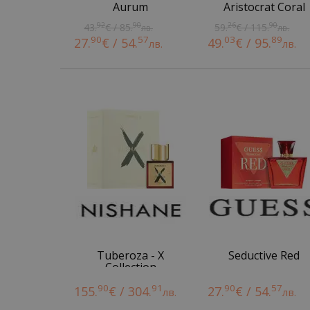
Aurum
Aristocrat Coral
92
90
26
90
43.
€ / 85.
59.
€ / 115.
лв.
лв.
90
57
03
89
27.
€ / 54.
49.
€ / 95.
лв.
лв.
Tuberoza - X
Seductive Red
Collection
90
91
90
57
155.
€ / 304.
27.
€ / 54.
лв.
лв.