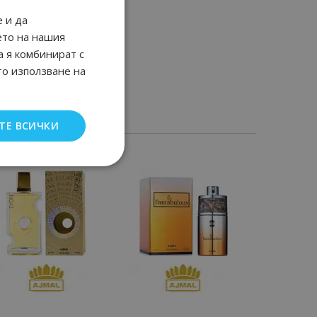
 и да
ето на нашия
а я комбинират с
то използване на
ТЕ ВСИЧКИ