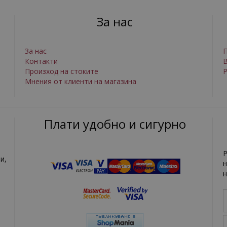
За нас
За нас
П
Контакти
Произход на стоките
Р
Мнения от клиенти на магазина
Плати удобно и сигурно
Р
и,
н
н