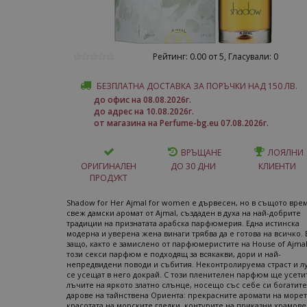
Рейтинг: 0.00 от 5, Гласували: 0
БЕЗПЛАТНА ДОСТАВКА ЗА ПОРЪЧКИ НАД 150 ЛВ.
до офис на 08.08.2026г.
до адрес на 10.08.2026г.
от магазина на Perfume-bg.eu 07.08.2026г.
ВРЪЩАНЕ
ЛОЯЛНИ
ОРИГИНАЛЕН
ДО 30 ДНИ
КЛИЕНТИ
ПРОДУКТ
Shadow for Her Ajmal for women е дървесен, но в същото вре
свеж дамски аромат от Ajmal, създаден в духа на най-добрите
традиции на признатата арабска парфюмерия. Една истинска
модерна и уверена жена винаги трябва да е готова на всичко. 
защо, както е замислено от парфюмеристите на House of Ajmal
този секси парфюм е подходящ за всякакви, дори и най-
непредвидени поводи и събития. Неконтролируема страст и л
се усещат в него докрай. С този пленителен парфюм ще усети
лъчите на яркото златно слънце, носещо със себе си богатите
дарове на тайнствена Ориента: прекрасните аромати на морет
красотата на морските гледки, контурите на приказни храмове